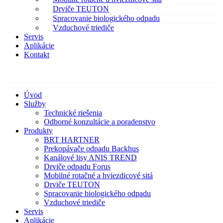
Drviče TEUTON
Spracovanie biologického odpadu
Vzduchové triediče
Servis
Aplikácie
Kontakt
Úvod
Služby
Technické riešenia
Odborné konzultácie a poradenstvo
Produkty
BRT HARTNER
Prekopávače odpadu Backhus
Kanálové lisy ANIS TREND
Drviče odpadu Forus
Mobilné rotačné a hviezdicové sitá
Drviče TEUTON
Spracovanie biologického odpadu
Vzduchové triediče
Servis
Aplikácie