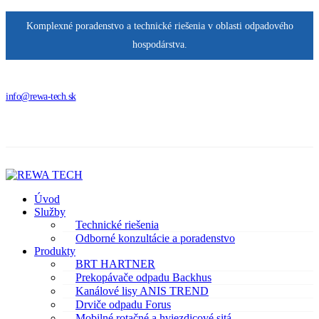
Komplexné poradenstvo a technické riešenia v oblasti odpadového
hospodárstva.
info@rewa-tech.sk
Úvod
Služby
Technické riešenia
Odborné konzultácie a poradenstvo
Produkty
BRT HARTNER
Prekopávače odpadu Backhus
Kanálové lisy ANIS TREND
Drviče odpadu Forus
Mobilné rotačné a hviezdicové sitá